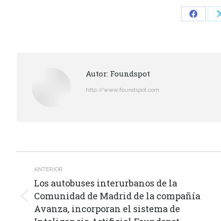
Share
on
Facebo
Autor:
Foundspot
http://www.foundspot.com
Navegación
ANTERIOR
entre
Los autobuses interurbanos de la
Comunidad de Madrid de la compañía
publicaciones
Publicación
Avanza, incorporan el sistema de
anterior: