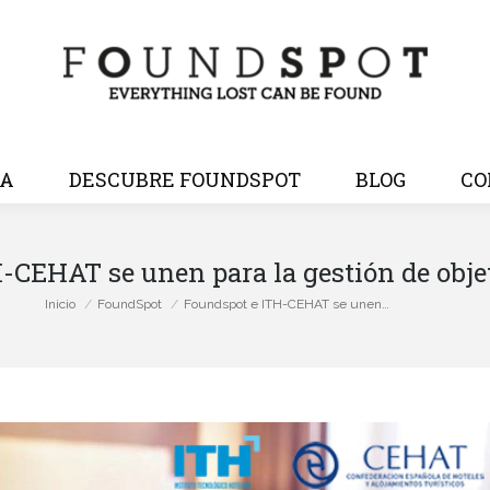
SA
DESCUBRE FOUNDSPOT
BLOG
CO
-CEHAT se unen para la gestión de obje
Estás aquí:
Inicio
FoundSpot
Foundspot e ITH-CEHAT se unen…