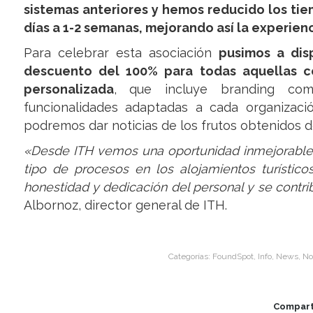
sistemas anteriores y hemos reducido los tie
días a 1-2 semanas, mejorando así la experienc
Para celebrar esta asociación
pusimos a dis
descuento del 100% para todas aquellas co
personalizada
, que incluye branding comp
funcionalidades adaptadas a cada organizaci
podremos dar noticias de los frutos obtenidos d
«Desde ITH vemos una oportunidad inmejorable d
tipo de procesos en los alojamientos turístic
honestidad y dedicación del personal y se contri
Albornoz, director general de ITH.
Categorías:
FoundSpot
,
Info
,
News
,
No
Compart