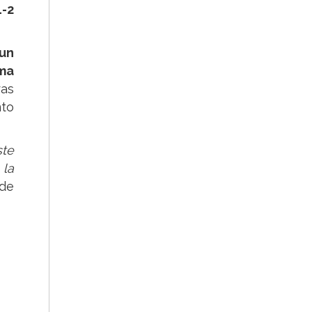
1-2
 un
rma
as
nto
ste
 la
 de