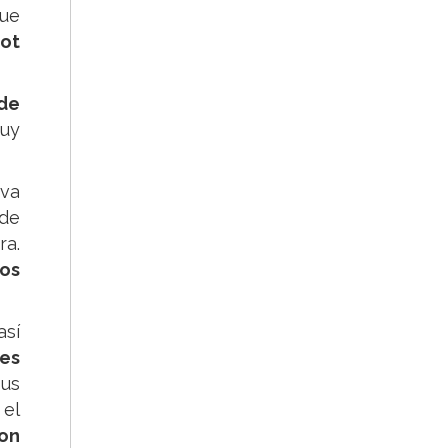
que
pot
 de
muy
iva
ede
ra.
tos
así
les
sus
 el
con