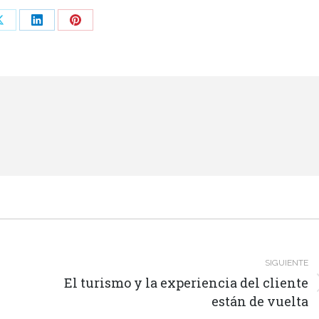
Share
Share
Share
on
on
on
ok
X
LinkedIn
Pinterest
SIGUIENTE
El turismo y la experiencia del cliente
Publicación
están de vuelta
siguiente: